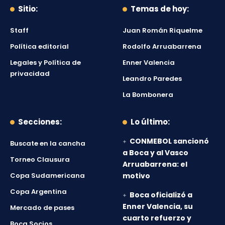
Sitio:
Temas de hoy:
Staff
Juan Román Riquelme
Política editorial
Rodolfo Arruabarrena
Legales y Política de
Enner Valencia
privacidad
Leandro Paredes
La Bombonera
Secciones:
Lo último:
CONMEBOL sancionó
Buscate en la cancha
a Boca y al Vasco
Torneo Clausura
Arruabarrena: el
Copa Sudamericana
motivo
Copa Argentina
Boca oficializó a
Enner Valencia, su
Mercado de pases
cuarto refuerzo y
Boca Socios