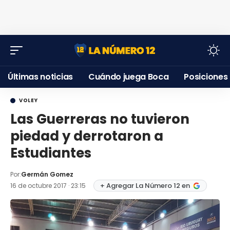
Últimas noticias
Cuándo juega Boca
Posiciones
VOLEY
Las Guerreras no tuvieron
piedad y derrotaron a
Estudiantes
Por:
Germán Gomez
+ Agregar La Número 12 en
16 de octubre 2017 · 23:15