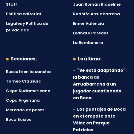
Staff
Juan Román Riquelme
Política editorial
Rodolfo Arruabarrena
Legales y Política de
Enner Valencia
privacidad
Leandro Paredes
La Bombonera
Secciones:
Lo último:
"Se está adaptando":
Buscate en la cancha
la banca de
Torneo Clausura
Arruabarrena a un
Copa Sudamericana
jugador cuestionado
en Boca
Copa Argentina
Los puntajes de Boca
Mercado de pases
en el empate ante
Boca Socios
Vélez en Parque
Patricios