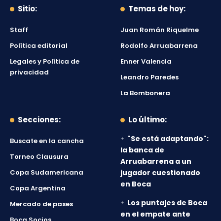
Sitio:
Temas de hoy:
Staff
Juan Román Riquelme
Política editorial
Rodolfo Arruabarrena
Legales y Política de
Enner Valencia
privacidad
Leandro Paredes
La Bombonera
Secciones:
Lo último:
"Se está adaptando":
Buscate en la cancha
la banca de
Torneo Clausura
Arruabarrena a un
Copa Sudamericana
jugador cuestionado
en Boca
Copa Argentina
Los puntajes de Boca
Mercado de pases
en el empate ante
Boca Socios