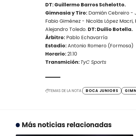
DT: Guillermo Barros Schelotto.
Gimnasia y Tiro:
Damián Cebreiro - Jo
Fabio Giménez - Nicolás López Macri, P
Alejandro Toledo.
DT: Duilio Botella.
Árbitro:
Pablo Echavarría
Estadio:
Antonio Romero (Formosa)
Horario:
21.10
Transmición:
TyC Sports
TEMAS DE LA NOTA
BOCA JUNIORS
GIMN
Más noticias relacionadas