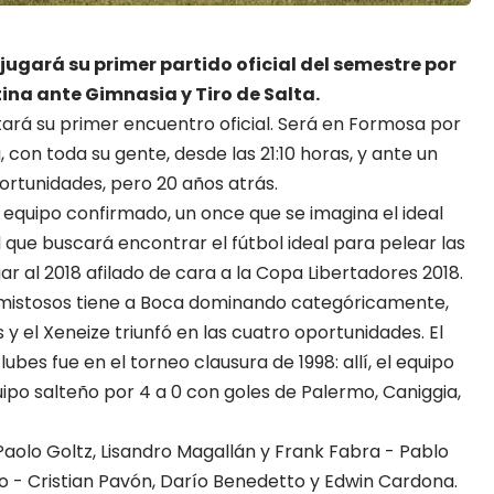
jugará su primer partido oficial del semestre por
tina ante Gimnasia y Tiro de Salta.
utará su primer encuentro oficial. Será en Formosa por
, con toda su gente, desde las 21:10 horas, y ante un
portunidades, pero 20 años atrás.
l equipo confirmado, un once que se imagina el ideal
 que buscará encontrar el fútbol ideal para pelear las
r al 2018 afilado de cara a la Copa Libertadores 2018.
 amistosos tiene a Boca dominando categóricamente,
y el Xeneize triunfó en las cuatro oportunidades. El
es fue en el torneo clausura de 1998: allí, el equipo
quipo salteño por 4 a 0 con goles de Palermo, Caniggia,
Paolo Goltz, Lisandro Magallán y Frank Fabra - Pablo
o - Cristian Pavón, Darío Benedetto y Edwin Cardona.