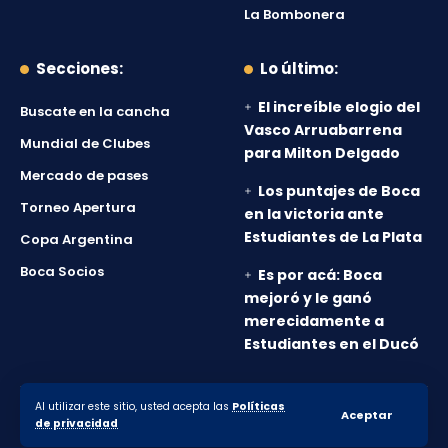
La Bombonera
Secciones:
Lo último:
El increíble elogio del
Buscate en la cancha
Vasco Arruabarrena
Mundial de Clubes
para Milton Delgado
Mercado de pases
Los puntajes de Boca
Torneo Apertura
en la victoria ante
Estudiantes de La Plata
Copa Argentina
Boca Socios
Es por acá: Boca
mejoró y le ganó
merecidamente a
Estudiantes en el Ducó
Al utilizar este sitio, usted acepta las
Políticas
© 2010-2026 Lanumero12.com.ar - Todos los derechos
Aceptar
de privacidad
reservados.