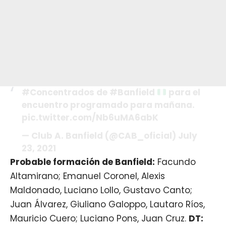
#Concentrados de #Banfield
para el
encuentro programado para mañana.
pic.twitter.com/Nb6uMA6abK
— Club A. Banfield (@CAB_oficial) July
23, 2021
Probable formación de Banfield:
Facundo
Altamirano; Emanuel Coronel, Alexis
Maldonado, Luciano Lollo, Gustavo Canto;
Juan Álvarez, Giuliano Galoppo, Lautaro Ríos,
Mauricio Cuero; Luciano Pons, Juan Cruz.
DT: