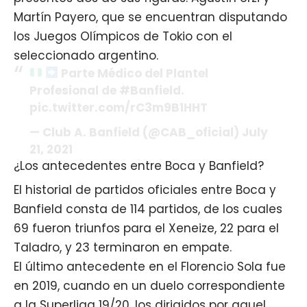
Martín Payero, que se encuentran disputando
los Juegos Olímpicos de Tokio con el
seleccionado argentino.
Parte Médico del Plantel
Profesional de #Banfield.
pic.twitter.com/rC3m9B1HHT
— Club A. Banfield (@CAB_oficial) July
21, 2021
¿Los antecedentes entre Boca y Banfield?
El historial de partidos oficiales entre Boca y
Banfield consta de 114 partidos, de los cuales
69 fueron triunfos para el Xeneize, 22 para el
Taladro, y 23 terminaron en empate.
El último antecedente en el Florencio Sola fue
en 2019, cuando en un duelo correspondiente
a la Superliga 19/20, los dirigidos por aquel