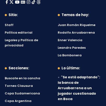
Sitio:
Temas de hoy:
Staff
Juan Román Riquelme
Política editorial
Rodolfo Arruabarrena
Legales y Política de
Enner Valencia
privacidad
Leandro Paredes
La Bombonera
Secciones:
Lo último:
"Se está adaptando":
Buscate en la cancha
la banca de
Torneo Clausura
Arruabarrena a un
Copa Sudamericana
jugador cuestionado
en Boca
Copa Argentina