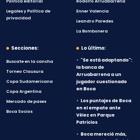
Política editorial
Rodolfo Arruabarrena
Legales y Política de
Enner Valencia
privacidad
Leandro Paredes
La Bombonera
Secciones:
Lo último:
"Se está adaptando":
Buscate en la cancha
la banca de
Torneo Clausura
Arruabarrena a un
Copa Sudamericana
jugador cuestionado
en Boca
Copa Argentina
Los puntajes de Boca
Mercado de pases
en el empate ante
Boca Socios
Vélez en Parque
Patricios
Boca mereció más,