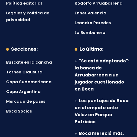
Política editorial
Rodolfo Arruabarrena
Legales y Política de
Enner Valencia
privacidad
Leandro Paredes
La Bombonera
Secciones:
Lo último:
"Se está adaptando":
Buscate en la cancha
la banca de
Torneo Clausura
Arruabarrena a un
Copa Sudamericana
jugador cuestionado
en Boca
Copa Argentina
Los puntajes de Boca
Mercado de pases
en el empate ante
Boca Socios
Vélez en Parque
Patricios
Boca mereció más,