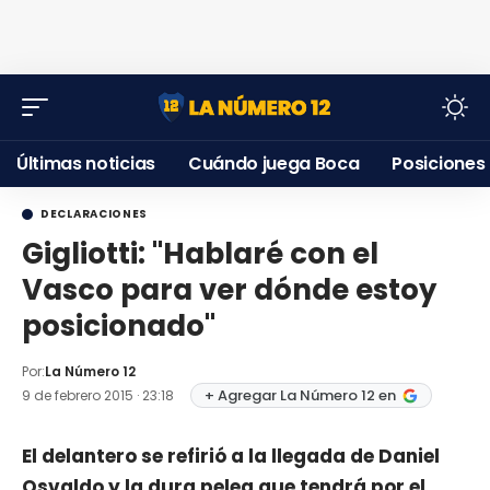
Últimas noticias
Cuándo juega Boca
Posiciones
DECLARACIONES
Gigliotti: "Hablaré con el
Vasco para ver dónde estoy
posicionado"
Por:
La Número 12
+ Agregar La Número 12 en
9 de febrero 2015 · 23:18
El delantero se refirió a la llegada de Daniel
Osvaldo y la dura pelea que tendrá por el