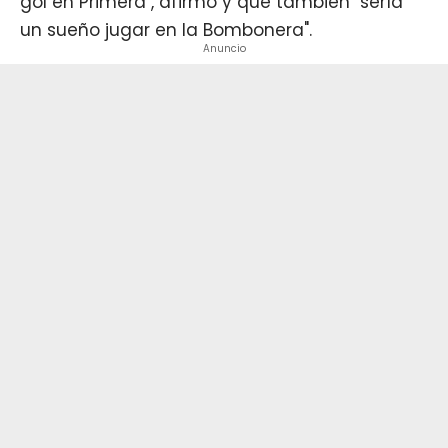
gol en Primera", afirmó y que también "sería
un sueño jugar en la Bombonera".
Anuncio