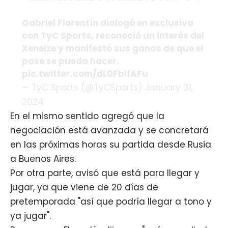
Gabriel Florentín dialogó en exclusiva
con TyC Sports, reconoció un interés del
Xeneize y manifestó sus ganas de que el
pase se pueda hacer.
pic.twitter.com/dL0FbIfAFu
— TyC Sports (@TyCSports) January 31,
2024
En el mismo sentido agregó que la
negociación está avanzada y se concretará
en las próximas horas su partida desde Rusia
a Buenos Aires.
Por otra parte, avisó que está para llegar y
jugar, ya que viene de 20 días de
pretemporada "así que podría llegar a tono y
ya jugar".