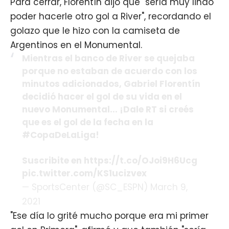
Para cerrar, Florentín dijo que "sería muy lindo
poder hacerle otro gol a River", recordando el
golazo que le hizo con la camiseta de
Argentinos en el Monumental.
Mientras el banco de River se quejaba
porque no estaban de acuerdo con los
minutos adicionados, Gabriel Florentín
decidió hacer el gol de su vida en el
nuevo Monumental... ¡Dale RT si creés
que es el gol de la fecha en la
#CopaDeLaLiga!
Suscribite en
https://t.co/OJoi9H6Ucg
pic.twitter.com/KS1ucizvex
— SportsCenter (@SC_ESPN) March 9,
2021
"Ese día lo grité mucho porque era mi primer