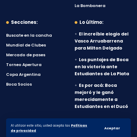
La Bombonera
Secciones:
Lo último:
El increíble elogio del
Buscate en la cancha
Vasco Arruabarrena
Mundial de Clubes
para Milton Delgado
Mercado de pases
Los puntajes de Boca
Torneo Apertura
en la victoria ante
Estudiantes de La Plata
Copa Argentina
Boca Socios
Es por acá: Boca
mejoró y le ganó
merecidamente a
Estudiantes en el Ducó
Al utilizar este sitio, usted acepta las
Políticas
© 2010-2026 Lanumero12.com.ar - Todos los derechos
Aceptar
de privacidad
reservados.