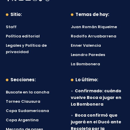
Sitio:
Temas de hoy:
Staff
Juan Román Riquelme
Política editorial
Rodolfo Arruabarrena
Legales y Política de
Enner Valencia
privacidad
Leandro Paredes
La Bombonera
Secciones:
Lo último:
Confirmado: cuándo
Buscate en la cancha
vuelve Boca a jugar en
Torneo Clausura
La Bombonera
Copa Sudamericana
Boca confirmó que
Copa Argentina
jugará en el Ducó ante
Recoleta por la
Mercado de pases