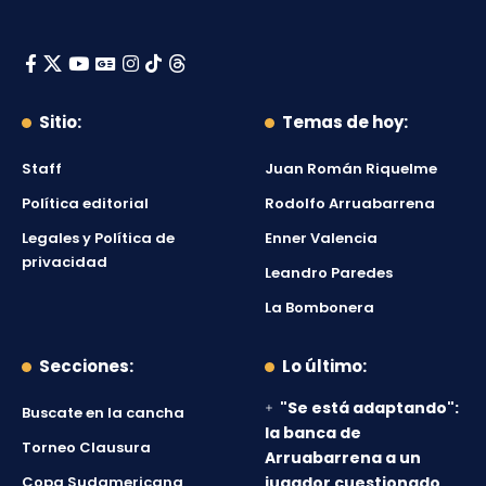
Sitio:
Temas de hoy:
Staff
Juan Román Riquelme
Política editorial
Rodolfo Arruabarrena
Legales y Política de
Enner Valencia
privacidad
Leandro Paredes
La Bombonera
Secciones:
Lo último:
"Se está adaptando":
Buscate en la cancha
la banca de
Torneo Clausura
Arruabarrena a un
Copa Sudamericana
jugador cuestionado