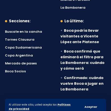
La Bombonera
Secciones:
Lo último:
Boca podría llevar
Buscate en la cancha
visitantes a Vicente
Torneo Clausura
López ante Platense
Copa Sudamericana
Boca confirmó que
Copa Argentina
eliminará el filtro para
La Bombonera: cuándo
Mercado de pases
y cómo será
Boca Socios
Confirmado: cuándo
vuelve Boca a jugar en
La Bombonera
Al utilizar este sitio, usted acepta las
Políticas
© 2010-2026 Lanumero12.com.ar - Todos los derechos
Aceptar
de privacidad
reservados.