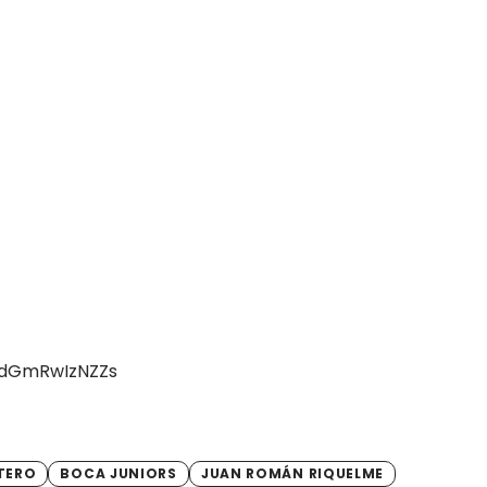
=dGmRwIzNZZs
TERO
BOCA JUNIORS
JUAN ROMÁN RIQUELME