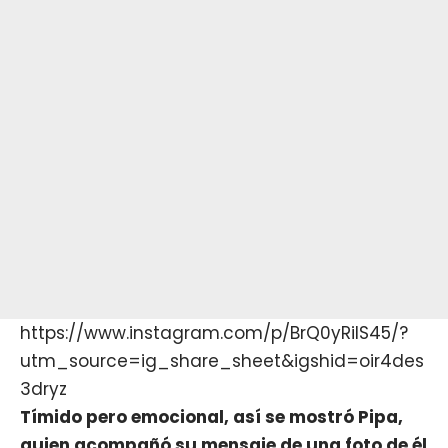
https://www.instagram.com/p/BrQ0yRilS45/?
utm_source=ig_share_sheet&igshid=oir4des
3dryz
Tímido pero emocional, así se mostró Pipa,
quien acompañó su mensaje de una foto de él