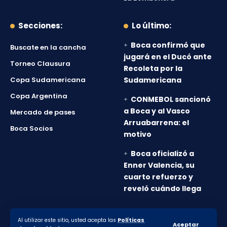
Secciones:
Lo último:
Boca confirmó que
Buscate en la cancha
jugará en el Ducó ante
Torneo Clausura
Recoleta por la
Copa Sudamericana
Sudamericana
Copa Argentina
CONMEBOL sancionó
a Boca y al Vasco
Mercado de pases
Arruabarrena: el
Boca Socios
motivo
Boca oficializó a
Enner Valencia, su
cuarto refuerzo y
reveló cuándo llega
Al utilizar este sitio, usted acepta las
Políticas
© 2010-2026 Lanumero12.com.ar - Todos los derechos
Aceptar