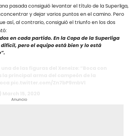
mana pasada consiguió levantar el título de la Superliga,
sconcentrar y dejar varios puntos en el camino. Pero
 así, al contrario, consiguió el triunfo en los dos
tó:
s en cada partido. En la Copa de la Superliga
ifícil, pero el equipo está bien y lo está
”.
 una de las figuras del Xeneize: “Boca con
 la principal arma del campeón de la
oca pic.twitter.com/Zn7bP9mbVl
 March 15, 2020
Anuncio