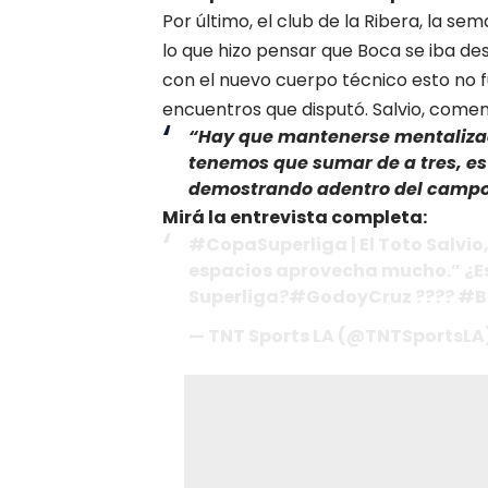
Por último, el club de la Ribera, la se
lo que hizo pensar que Boca se iba de
con el nuevo cuerpo técnico esto no fue
encuentros que disputó. Salvio, comen
“Hay que mantenerse mentalizado
tenemos que sumar de a tres, es d
demostrando adentro del campo
Mirá la entrevista completa:
#CopaSuperliga | El Toto Salvio,
espacios aprovecha mucho.” ¿Es
Superliga?#GodoyCruz ???? #B
— TNT Sports LA (@TNTSportsLA)