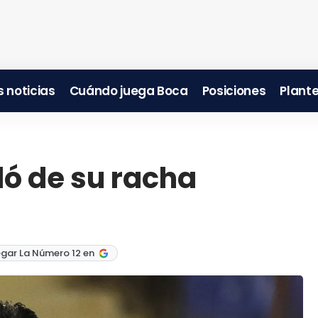
 noticias
Cuándo juega Boca
Posiciones
Plante
ló de su racha
gar La Número 12 en