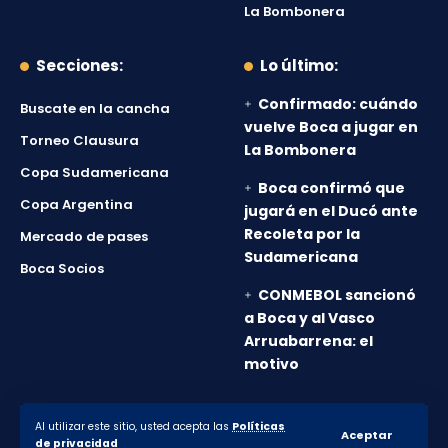
La Bombonera
Secciones:
Lo último:
Confirmado: cuándo
Buscate en la cancha
vuelve Boca a jugar en
Torneo Clausura
La Bombonera
Copa Sudamericana
Boca confirmó que
Copa Argentina
jugará en el Ducó ante
Recoleta por la
Mercado de pases
Sudamericana
Boca Socios
CONMEBOL sancionó
a Boca y al Vasco
Arruabarrena: el
motivo
Al utilizar este sitio, usted acepta las
Políticas
© 2010-2026 Lanumero12.com.ar - Todos los derechos
Aceptar
de privacidad