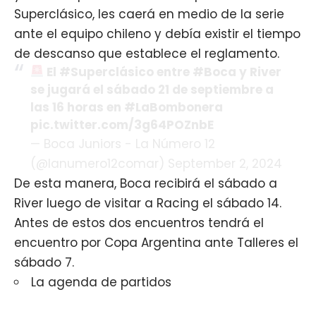
Superclásico, les caerá en medio de la serie
ante el equipo chileno y debía existir el tiempo
de descanso que establece el reglamento.
El #Superclásico entre #Boca y River
se jugará el sábado 21 de septiembre a
las 16 horas en #LaBombonera
pic.twitter.com/3g64POZnbE
— Boca Juniors - La Número 12
(@lanumero12comar) September 2, 2024
De esta manera, Boca recibirá el sábado a
River luego de visitar a Racing el sábado 14.
Antes de estos dos encuentros tendrá el
encuentro por Copa Argentina ante Talleres el
sábado 7.
La agenda de partidos