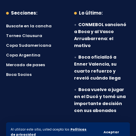
Secciones:
Lo último:
CONMEBOL sancionó
Buscate en la cancha
a Boca y al Vasco
Torneo Clausura
Arruabarrena: el
Copa Sudamericana
motivo
Copa Argentina
Boca oficializó a
Enner Valencia, su
Mercado de pases
cuarto refuerzo y
Boca Socios
reveló cuándo llega
Boca vuelve a jugar
en el Ducó y tomó una
importante decisión
con sus abonados
Al utilizar este sitio, usted acepta las
Políticas
© 2010-2026 Lanumero12.com.ar - Todos los derechos
Aceptar
de privacidad