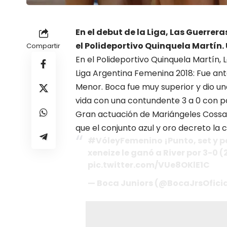
En el debut de la Liga, Las Guerrer
el Polideportivo Quinquela Martín. 
Compartir
En el Polideportivo Quinquela Martín,
Liga Argentina Femenina 2018: Fue ant
Menor. Boca fue muy superior y dio un
vida con una contundente 3 a 0 con par
Gran actuación de Mariángeles Cossar,
que el conjunto azul y oro decreto la c
#VóleyFemenino
¡Punto, set y 
xeneize le ganó a River por 3-0 (2
pic.twitter.com/VUe8OKlE1C
— Boca Juniors (@BocaJrsOfici