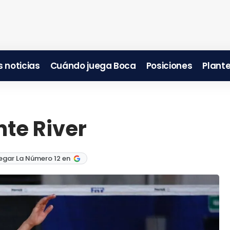
 noticias
Cuándo juega Boca
Posiciones
Plante
nte River
egar La Número 12 en