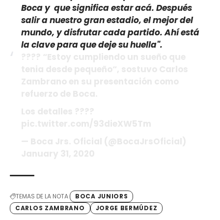
Boca y que significa estar acá. Después
salir a nuestro gran estadio, el mejor del
mundo, y disfrutar cada partido. Ahí está
la clave para que deje su huella".
???? “Estoy cumpliendo un sueño que
tenia desde pequeño“, sostuvo Carlos
Zambrano en su presentación como
refuerzo de Boca.
Los detalles ????
pic.twitter.com/93dieXW5Tm
— Boca Jrs. Oficial (@BocaJrsOficial)
January 31, 2020
TEMAS DE LA NOTA
BOCA JUNIORS
CARLOS ZAMBRANO
JORGE BERMÚDEZ