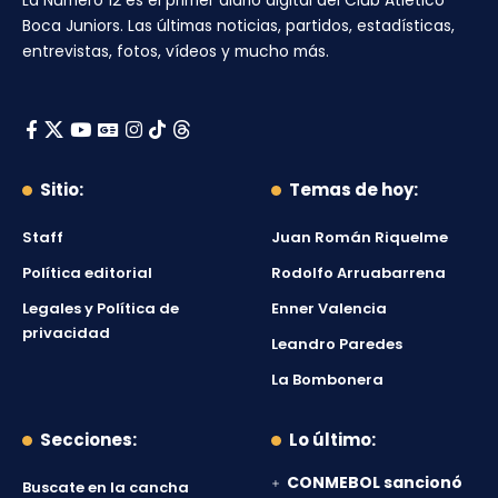
La Número 12
es el primer diario digital del
Club Atlético
Boca Juniors
. Las últimas noticias, partidos, estadísticas,
entrevistas, fotos, vídeos y mucho más.
Sitio:
Temas de hoy:
Staff
Juan Román Riquelme
Política editorial
Rodolfo Arruabarrena
Legales y Política de
Enner Valencia
privacidad
Leandro Paredes
La Bombonera
Secciones:
Lo último:
CONMEBOL sancionó
Buscate en la cancha