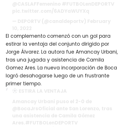
@CASLAFFemenino
#FUTBOLenDEPORTV
pic.twitter.com/6ADYaWUYXq
— DEPORTV (@canaldeportv)
February
10, 2022
El complemento comenzó con un gol para
estirar la ventaja del conjunto dirigido por
Jorge Álvarez. La autora fue Amancay Urbani,
tras una jugada y asistencia de Camila
Gomez Ares. La nueva incorporación de Boca
logró desahogarse luego de un frustrante
primer tiempo.
ESTIRA LA VENTAJA
Amancay Urbani puso el 2-0 de
@BocaJrsOficial
ante San Lorenzo, tras
una asistencia de Camila Gómez
Ares.
#FUTBOLenDEPORTV