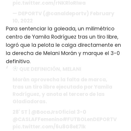
pic.twitter.com/rNKRloRIwa
— DEPORTV (@canaldeportv)
February
10, 2022
Para sentenciar la goleada, un milimétrico
centro de Yamila Rodríguez tras un tiro libre,
logró que la pelota le caiga directamente en
la derecha de Melani Morán y marque el 3-0
definitivo.
QUE DEFINICIÓN, MELANI
Morán aprovecha la falta de marca,
tras un tiro libre ejecutado por Yamila
Rodríguez, y anota el tercero de las
Gladiadoras.
28' ST |
@BocaJrsOficial
3-0
@CASLAFFemenino
#FUTBOLenDEPORTV
pic.twitter.com/6u8G8eE7lk