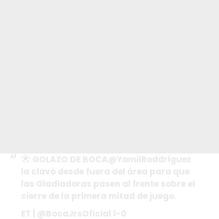
GOLAZO DE BOCA
@YamiiRoddriguez
la clavó desde fuera del área para que
las Gladiadoras pasen al frente sobre el
cierre de la primera mitad de juego.
ET |
@BocaJrsOficial
1-0