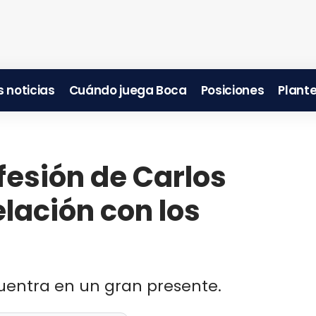
 noticias
Cuándo juega Boca
Posiciones
Plante
fesión de Carlos
elación con los
uentra en un gran presente.