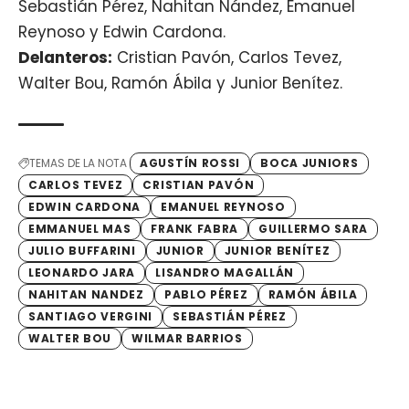
Sebastián Pérez, Nahitan Nández, Emanuel
Reynoso y Edwin Cardona.
Delanteros:
Cristian Pavón, Carlos Tevez,
Walter Bou, Ramón Ábila y Junior Benítez.
TEMAS DE LA NOTA
AGUSTÍN ROSSI
BOCA JUNIORS
CARLOS TEVEZ
CRISTIAN PAVÓN
EDWIN CARDONA
EMANUEL REYNOSO
EMMANUEL MAS
FRANK FABRA
GUILLERMO SARA
JULIO BUFFARINI
JUNIOR
JUNIOR BENÍTEZ
LEONARDO JARA
LISANDRO MAGALLÁN
NAHITAN NANDEZ
PABLO PÉREZ
RAMÓN ÁBILA
SANTIAGO VERGINI
SEBASTIÁN PÉREZ
WALTER BOU
WILMAR BARRIOS