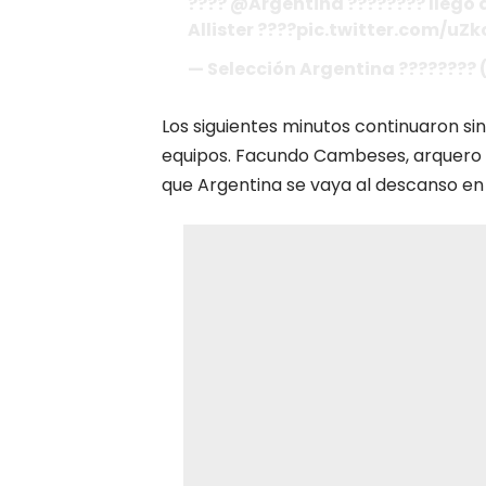
???? @Argentina ???????? llegó 
Allister ????pic.twitter.com/uZ
— Selección Argentina ????????
Los siguientes minutos continuaron s
equipos. Facundo Cambeses, arquero a
que Argentina se vaya al descanso en