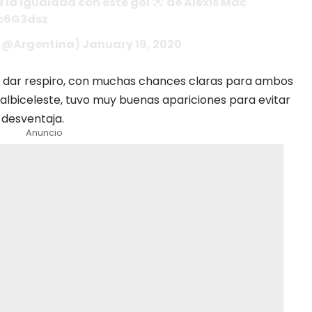
a la igualdad con este gol
de Alexis Mac
kc6G3dsz
 (@Argentina) January 19, 2020
in dar respiro, con muchas chances claras para ambos
lbiceleste, tuvo muy buenas apariciones para evitar
 desventaja.
Anuncio