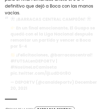
definitivo que dejó a Boca con las manos
vacías.
¡BARRACAS CENTRAL CAMPEÓN!
En un final emocionante, El Guapo se
quedó con el la Liga Nacional después
remontar un partido y vencer a Boca
por 5-4
¡Felicitaciones,
@barracascentral
!
#FUTSALenDEPORTV
|
#NosUneLaCamiseta
pic.twitter.com/ijLudDGt8O
— DEPORTV (@canaldeportv)
December
20, 2021