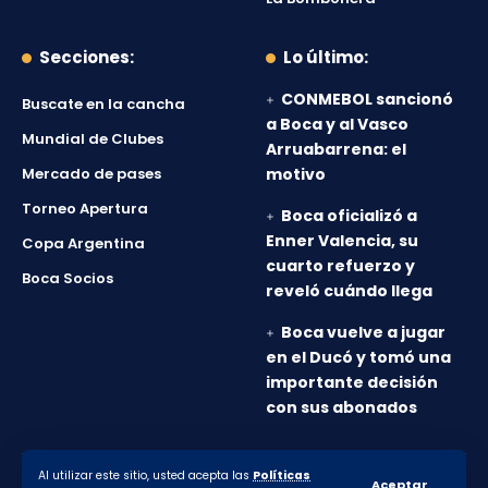
Secciones:
Lo último:
CONMEBOL sancionó
Buscate en la cancha
a Boca y al Vasco
Mundial de Clubes
Arruabarrena: el
Mercado de pases
motivo
Torneo Apertura
Boca oficializó a
Enner Valencia, su
Copa Argentina
cuarto refuerzo y
Boca Socios
reveló cuándo llega
Boca vuelve a jugar
en el Ducó y tomó una
importante decisión
con sus abonados
Al utilizar este sitio, usted acepta las
Políticas
© 2010-2026 Lanumero12.com.ar - Todos los derechos
Aceptar