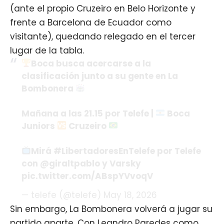
(ante el propio Cruzeiro en Belo Horizonte y
frente a Barcelona de Ecuador como
visitante), quedando relegado en el tercer
lugar de la tabla.
Boca busca acercarse a la
clasificación junto a su gente en La
Bombonera ​
Mañana a las 21.15 por Telefe |
Boca
Juniors
Cruzeiro ​
Mirá
#LibertadoresEnTelefe
por Telefe
con
@giraltpablo
y Varsky
pic.twitter.com/ABspYVvoqV
— telefe (@telefe)
May 18, 2026
Sin embargo, La Bombonera volverá a jugar su
partido aparte. Con Leandro Paredes como