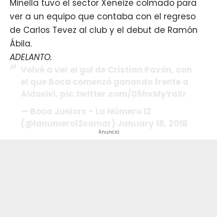
Minella tuvo el sector Xeneize colmado para
ver a un equipo que contaba con el regreso
de Carlos Tevez al club y el debut de Ramón
Ábila.
ADELANTO.
Volvé a ver el gol de Cristian Pavón, con
el que Boca comenzó ganando frente a
Aldosivi.
pic.twitter.com/05hvMyYaSr
— Boca Juniors - La Número 12
(@lanumero12comar)
January 18, 2018
Anuncio