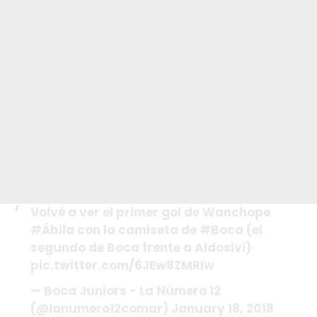
Volvé a ver el primer gol de Wanchope
#Ábila
con la camiseta de
#Boca
(el
segundo de Boca frente a Aldosivi)
pic.twitter.com/6JEw8ZMRIw
— Boca Juniors - La Número 12
(@lanumero12comar)
January 18, 2018