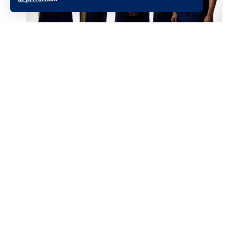
Boca estrenará su nueva camiseta frente
a Estudiantes
Nosotros:
Sitio:
La Número 12
es el primer
Staff
diario digital del
Club Atlético
Política editorial
Boca Juniors
. Las últimas