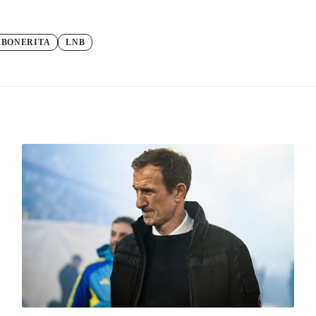
MBONERITA
LNB