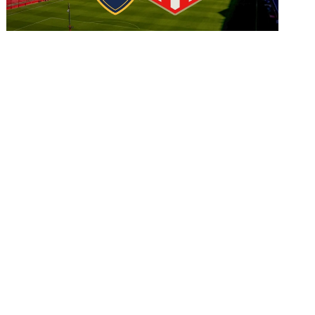
Boca reveló cómo será la venta de
entradas ante Estudiantes en el Ducó
es:
Lo último:
Boca podría llevar visitantes a
la cancha
Vicente López ante Platense
usura