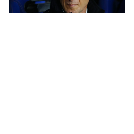
Boca puede ir por el delantero que pidió
el Vasco: se desprende de Saracchi y
Zufiaurre
Temas de hoy:
Seccion
Juan Román Riquelme
Buscate en 
Rodolfo Arruabarrena
Torneo Cla