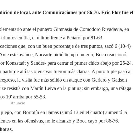
ición de local, ante Comunicaciones por 86-76. Eric Flor fue el
uplementario ante el puntero Gimnasia de Comodoro Rivadavia, en
 triunfos en fila, el último frente a Peñarol por 81-63.
caciones que, con un buen porcentaje de tres puntos, sacó 6 (10-4)
 Ante este avance, Narvarte pidió tiempo muerto, Boca reaccionó
or Konzstadt y Sandes- para cerrar el primer chico abajo por 25-24.
artir de allí las ofensivas fueron más clarras. A puro triple pasó al
l regreso, la visita fue más sólido en ataque con Gerlero y Gadson
ize resistía con Martín Leiva en la pintura; sin embargo, una ráfaga
os 10' arriba por 55-53.
Anuncio
juego, con Bortolín en llamas (sumó 13 en el cuarto) aumentó la
entes en las ofensivas, no le alcanzó y Boca cayó por 86-76.
 horas.