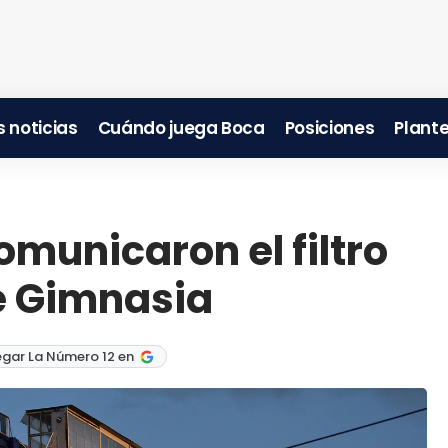
 noticias
Cuándo juega Boca
Posiciones
Plante
municaron el filtro
te Gimnasia
egar La Número 12 en