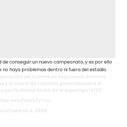
ad de conseguir un nuevo campeonato, y es por ello
que no haya problemas dentro ni fuera del estadio.
isposición del Comité de Seguridad, informa
s y socios a las tribunas generales para el
 por la última fecha de la Superliga 19/20.
witter.com/OeZk2yTuic
icial) March 4, 2020