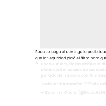
Boca se juega el domingo la posibilid
que la Seguridad pidió el filtro para 
Boca Juniors, de acuerdo a la d
cómo será el acceso de sus socia
partido del sábado con Gimnasia
Toda la información ???? pic.t
— Boca Jrs. Oficial (@BocaJrsOf