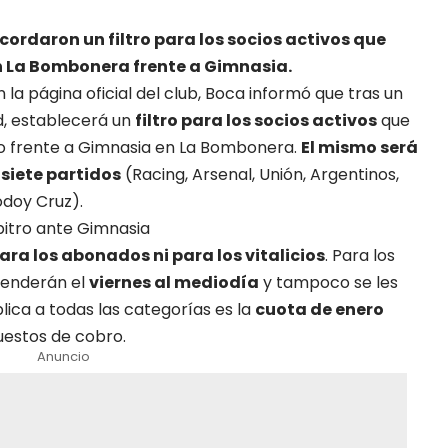
cordaron un filtro para los socios activos que
n La Bombonera frente a Gimnasia.
a página oficial del club, Boca informó que tras un
d, establecerá un
filtro para los socios activos
que
ado frente a Gimnasia en La Bombonera.
El mismo será
 siete partidos
(Racing, Arsenal, Unión, Argentinos,
doy Cruz).
bitro ante Gimnasia
ara los abonados ni para los vitalicios
. Para los
 venderán el
viernes al mediodía
y tampoco se les
aplica a todas las categorías es la
cuota de enero
uestos de cobro.
Anuncio