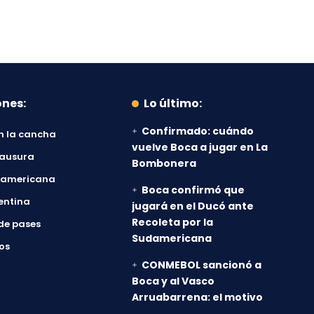
ones:
Lo último:
Confirmado: cuándo
n la cancha
vuelve Boca a jugar en La
lausura
Bombonera
damericana
Boca confirmó que
entina
jugará en el Ducó ante
Recoleta por la
de pases
Sudamericana
os
CONMEBOL sancionó a
Boca y al Vasco
Arruabarrena: el motivo