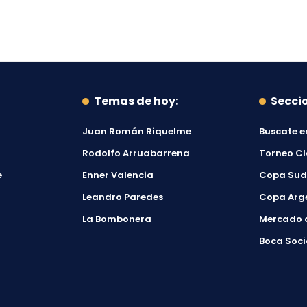
Temas de hoy:
Secci
Juan Román Riquelme
Buscate e
Rodolfo Arruabarrena
Torneo C
e
Enner Valencia
Copa Su
Leandro Paredes
Copa Arg
La Bombonera
Mercado 
Boca Soci