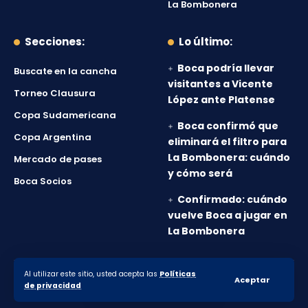
La Bombonera
Secciones:
Lo último:
Boca podría llevar
Buscate en la cancha
visitantes a Vicente
Torneo Clausura
López ante Platense
Copa Sudamericana
Boca confirmó que
Copa Argentina
eliminará el filtro para
La Bombonera: cuándo
Mercado de pases
y cómo será
Boca Socios
Confirmado: cuándo
vuelve Boca a jugar en
La Bombonera
Al utilizar este sitio, usted acepta las
Políticas
© 2010-2026 Lanumero12.com.ar - Todos los derechos
Aceptar
de privacidad
reservados.