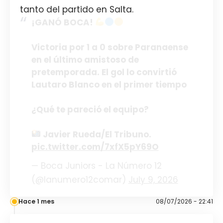
tanto del partido en Salta.
¡GANÓ BOCA!
Victoria por 1 a 0 sobre Paranaense
en el último amistoso de
pretemporada. El gol lo convirtió
Lautaro Blanco en el primer tiempo
¿Qué te pareció el equipo?
Javier Rueda/El Tribuno.
pic.twitter.com/7xfX5pY69O
— Boca Juniors - La Número 12
(@lanumero12comar)
July 9, 2026
Hace 1 mes
08/07/2026 - 22:41