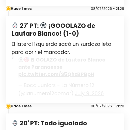
Hace 1 mes
08/07/2026 - 21:29
27' PT:
¡GOOOLAZO de
Lautaro Blanco! (1-0)
El lateral izquierdo sacó un zurdazo letal
para abrir el marcador.
El GOLAZO de Lautaro Blanco
ante Paranaense
pic.twitter.com/S5QhzBPBpH
— Boca Juniors - La Número 12
(@lanumero12comar)
July 9, 2026
Hace 1 mes
08/07/2026 - 21:20
20' PT: Todo igualado