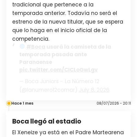
tradicional que pertenece a la
temporada anterior. Todavía no será el
estreno de la nueva titular, que se espera
que lo haga en el inicio oficial de la
competencia.
#Boca
usará la camiseta de la
temporada pasada ante
Paranaense
pic.twitter.com/CICLoGwLgv
— Boca Juniors - La Número 12
(@lanumero12comar)
July 8, 2026
Hace 1 mes
08/07/2026 - 20:11
Boca llegó al estadio
El Xeneize ya está en el Padre Martearena