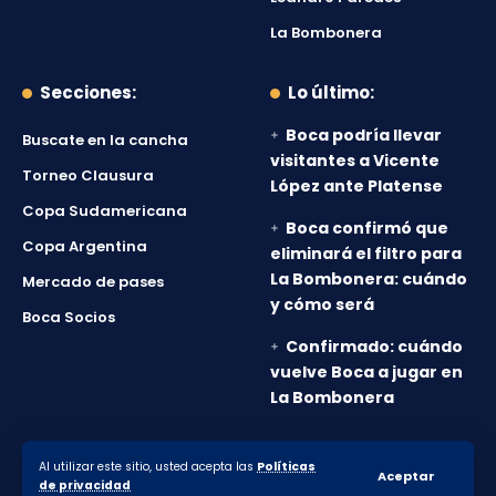
La Bombonera
Secciones:
Lo último:
Boca podría llevar
Buscate en la cancha
visitantes a Vicente
Torneo Clausura
López ante Platense
Copa Sudamericana
Boca confirmó que
Copa Argentina
eliminará el filtro para
La Bombonera: cuándo
Mercado de pases
y cómo será
Boca Socios
Confirmado: cuándo
vuelve Boca a jugar en
La Bombonera
Al utilizar este sitio, usted acepta las
Políticas
© 2010-2026 Lanumero12.com.ar - Todos los derechos
Aceptar
de privacidad
reservados.