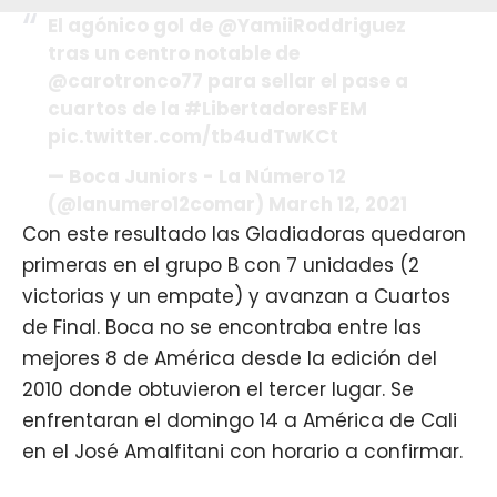
El agónico gol de
@YamiiRoddriguez
tras un centro notable de
@carotronco77 para sellar el pase a
cuartos de la
#LibertadoresFEM
pic.twitter.com/tb4udTwKCt
— Boca Juniors - La Número 12
(@lanumero12comar)
March 12, 2021
Con este resultado las Gladiadoras quedaron
primeras en el grupo B con 7 unidades (2
victorias y un empate) y avanzan a Cuartos
de Final. Boca no se encontraba entre las
mejores 8 de América desde la edición del
2010 donde obtuvieron el tercer lugar. Se
enfrentaran el domingo 14 a América de Cali
en el José Amalfitani con horario a confirmar.