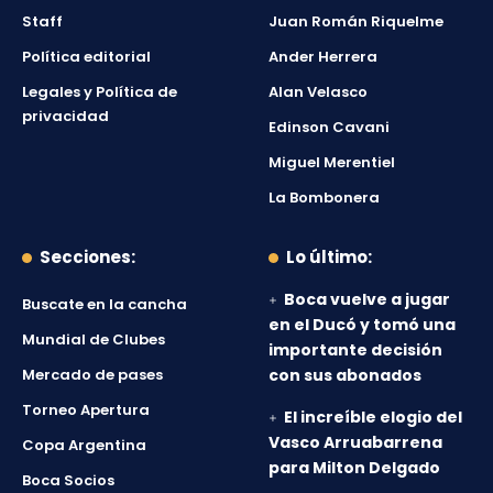
Staff
Juan Román Riquelme
Política editorial
Ander Herrera
Legales y Política de
Alan Velasco
privacidad
Edinson Cavani
Miguel Merentiel
La Bombonera
Secciones:
Lo último:
Boca vuelve a jugar
Buscate en la cancha
en el Ducó y tomó una
Mundial de Clubes
importante decisión
Mercado de pases
con sus abonados
Torneo Apertura
El increíble elogio del
Vasco Arruabarrena
Copa Argentina
para Milton Delgado
Boca Socios