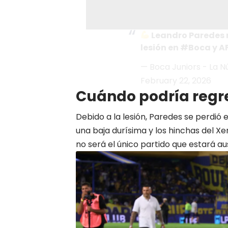
Leandro Paredes 
lesión en
#Boca
y A
— Boca Juniors - La
February 22, 2026
Cuándo podría regr
Debido a la lesión, Paredes se perdió 
una baja durísima y los hinchas del 
no será el único partido que estará au