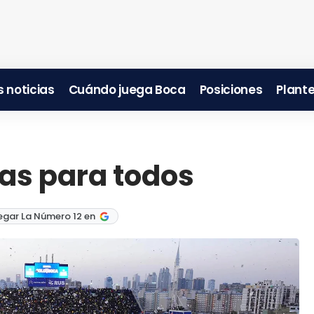
 noticias
Cuándo juega Boca
Posiciones
Plante
eas para todos
egar La Número 12 en