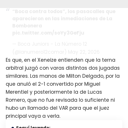
“Boca contra todos”, los pasacalles que
aparecieron en las inmediaciones de La
Bombonera
pic.twitter.com/soYy3GeFju
— Boca Juniors - La Número 12
(@lanumero12comar)
May 22, 2026
Es que, en el
Xeneize
entienden que la terna
arbitral juzgó con varas distintas dos jugadas
similares. Las manos de Milton Delgado, por la
que anuló el 2-1 convertido por Miguel
Merentiel y posteriormente la de Lucas
Romero, que no fue revisada lo suficiente ni
hubo un llamado del VAR para que el juez
principal vaya a verla.
Seguí leyendo: