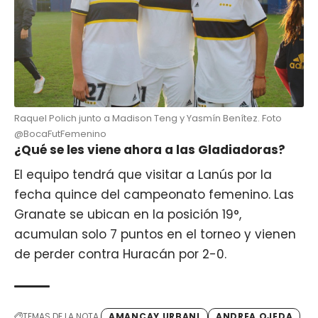
Raquel Polich junto a Madison Teng y Yasmín Benítez. Foto
@BocaFutFemenino
¿Qué se les viene ahora a las Gladiadoras?
El equipo tendrá que visitar a Lanús por la
fecha quince del campeonato femenino. Las
Granate se ubican en la posición 19°,
acumulan solo 7 puntos en el torneo y vienen
de perder contra Huracán por 2-0.
TEMAS DE LA NOTA
AMANCAY URBANI
ANDREA OJEDA