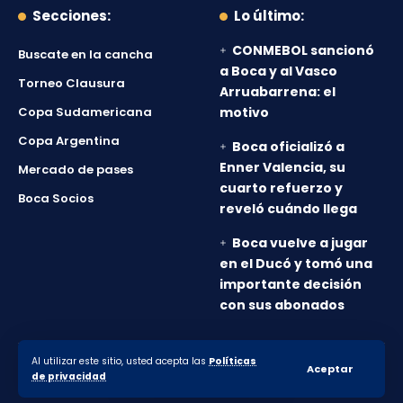
Secciones:
Lo último:
CONMEBOL sancionó
Buscate en la cancha
a Boca y al Vasco
Torneo Clausura
Arruabarrena: el
Copa Sudamericana
motivo
Copa Argentina
Boca oficializó a
Enner Valencia, su
Mercado de pases
cuarto refuerzo y
Boca Socios
reveló cuándo llega
Boca vuelve a jugar
en el Ducó y tomó una
importante decisión
con sus abonados
Al utilizar este sitio, usted acepta las
Políticas
© 2010-2026 Lanumero12.com.ar - Todos los derechos
Aceptar
de privacidad
reservados.