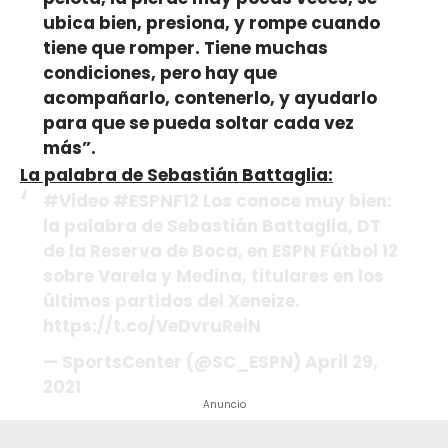
ubica bien, presiona, y rompe cuando
tiene que romper. Tiene muchas
condiciones, pero hay que
acompañarlo, contenerlo, y ayudarlo
para que se pueda soltar cada vez
más”.
La palabra de Sebastián Battaglia:
#Video #ESPNF12 Los conoce muy bien:
la palabra de Sebastián Battaglia, DT
de la Reserva de Boca, en ESPN Fútbol 12
sobre Varela y Medina, titulares en los
últimos partidos del Xeneize.
https://t.co/VeDvruReiN
— SportsCenter (@SC_ESPN) April 29,
2021
Anuncio