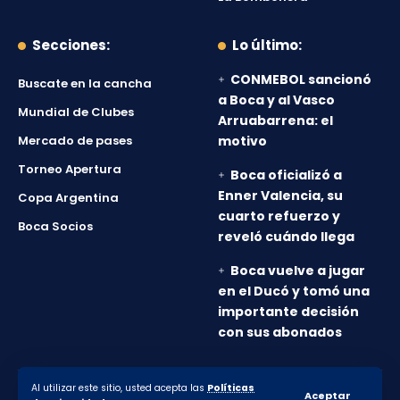
Secciones:
Lo último:
CONMEBOL sancionó
Buscate en la cancha
a Boca y al Vasco
Mundial de Clubes
Arruabarrena: el
Mercado de pases
motivo
Torneo Apertura
Boca oficializó a
Enner Valencia, su
Copa Argentina
cuarto refuerzo y
Boca Socios
reveló cuándo llega
Boca vuelve a jugar
en el Ducó y tomó una
importante decisión
con sus abonados
Al utilizar este sitio, usted acepta las
Políticas
© 2010-2026 Lanumero12.com.ar - Todos los derechos
Aceptar