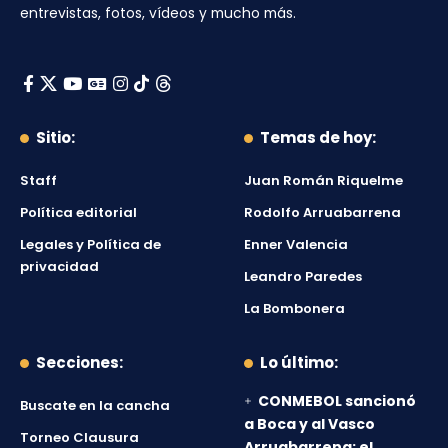
entrevistas, fotos, vídeos y mucho más.
Sitio:
Temas de hoy:
Staff
Juan Román Riquelme
Política editorial
Rodolfo Arruabarrena
Legales y Política de
Enner Valencia
privacidad
Leandro Paredes
La Bombonera
Secciones:
Lo último:
CONMEBOL sancionó
Buscate en la cancha
a Boca y al Vasco
Torneo Clausura
Arruabarrena: el