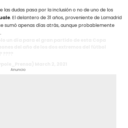
 las dudas pasa por la inclusión o no de uno de los
uale
. El delantero de 31 años, proveniente de Lamadrid
, se sumó apenas días atrás, aunque probablemente
.
olo un día para el gran partido de esta Copa
nes del año de los dos extremos del fútbol
? ????
ypole_Prensa) March 2, 2021
Anuncio