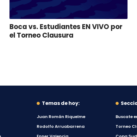
Boca vs. Estudiantes EN VIVO por
el Torneo Clausura
Temas de hoy:
Secci
Juan Román Riquelme
Buscate e
Rodolfo Arruabarrena
Torneo C
e
Enner Valencia
Copa Su