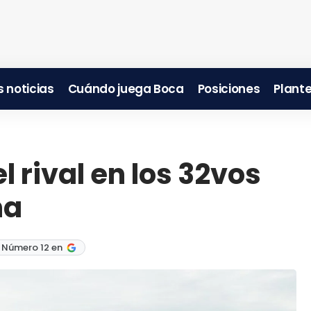
 noticias
Cuándo juega Boca
Posiciones
Plante
l rival en los 32vos
na
 Número 12 en