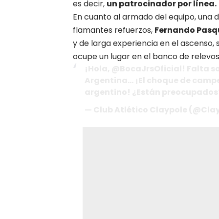
es decir,
un patrocinador por línea.
En cuanto al armado del equipo, una de
flamantes refuerzos,
Fernando Pasq
y de larga experiencia en el ascenso
ocupe un lugar en el banco de relevos
¡Hola, @BocaJrsOficial! Falta s
Argentina… ¡El choque de campeo
argentino! ¿Están preocupados
— Club Atlético Claypole (@Cla