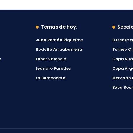
Temas de hoy:
Secci
Juan Román Riquelme
Buscate e
Rodolfo Arruabarrena
Torneo C
e
Enner Valencia
Copa Su
Leandro Paredes
Copa Arg
La Bombonera
Mercado 
Boca Soci