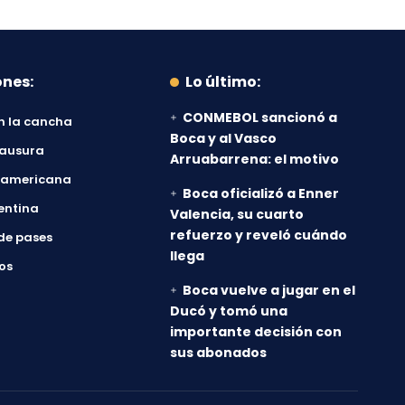
ones:
Lo último:
CONMEBOL sancionó a
n la cancha
Boca y al Vasco
lausura
Arruabarrena: el motivo
damericana
Boca oficializó a Enner
entina
Valencia, su cuarto
refuerzo y reveló cuándo
de pases
llega
os
Boca vuelve a jugar en el
Ducó y tomó una
importante decisión con
sus abonados