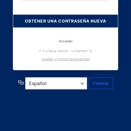
Contraseña
perdida
Acceder
← Ir a Boca Juniors - La Número 12
Legales y Política de privacidad
Idioma