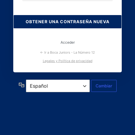
Contraseña
perdida
Acceder
← Ir a Boca Juniors - La Número 12
Legales y Política de privacidad
Idioma