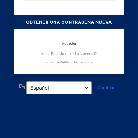
Contraseña
perdida
Acceder
← Ir a Boca Juniors - La Número 12
Legales y Política de privacidad
Idioma