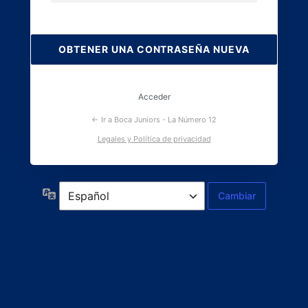
Contraseña
perdida
Acceder
← Ir a Boca Juniors - La Número 12
Legales y Política de privacidad
Idioma