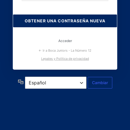
Contraseña
perdida
Acceder
← Ir a Boca Juniors - La Número 12
Legales y Política de privacidad
Idioma