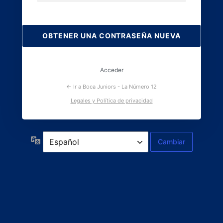
Contraseña
perdida
Acceder
← Ir a Boca Juniors - La Número 12
Legales y Política de privacidad
Idioma