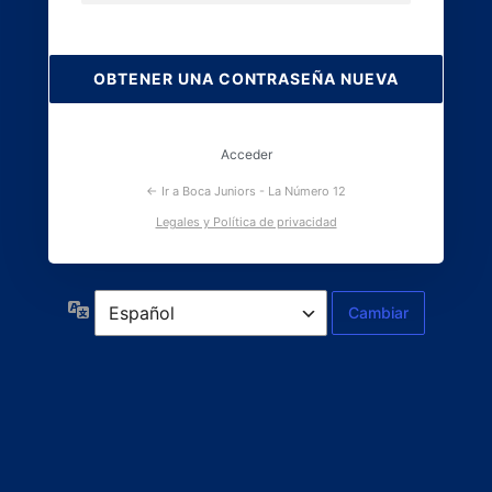
Contraseña
perdida
Acceder
← Ir a Boca Juniors - La Número 12
Legales y Política de privacidad
Idioma